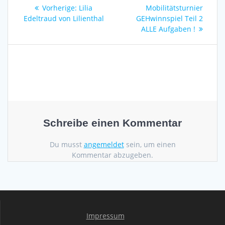
Vorheriger
Beitra
Vorherige:
Lilia
Mobilitätsturnier
Beitrag:
Edeltraud von Lilienthal
GEHwinnspiel Teil 2
ALLE Aufgaben !
Schreibe einen Kommentar
Du musst
angemeldet
sein, um einen
Kommentar abzugeben.
Impressum